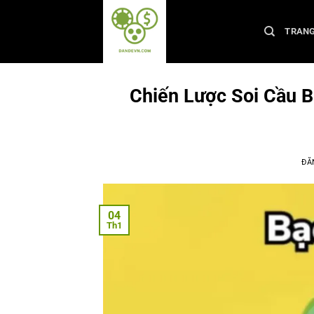
Bỏ
qua
TRAN
nội
dung
Chiến Lược Soi Cầu B
ĐĂ
04
Th1