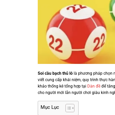
Soi cầu bạch thủ lô
là phương pháp chọn một
viết cung cấp khái niệm, quy trình thực h
khảo thống kê tổng hợp tại
Dàn đề
để tăng
cho người mới lẫn người chơi giàu kinh ng
Mục Lục