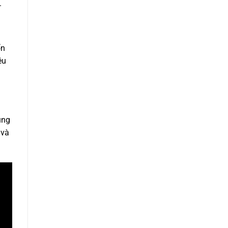
.
ổn
êu
ung
 và