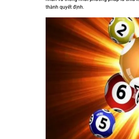
thành quyết định.