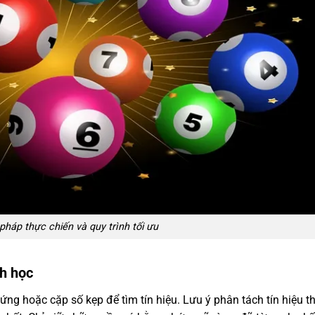
háp thực chiến và quy trình tối ưu
nh học
ng hoặc cặp số kẹp để tìm tín hiệu. Lưu ý phân tách tín hiệu t