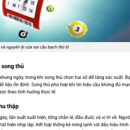
và nguyên lý của soi cầu bạch thủ lô
i song thủ
khung ngày, trong khi song thủ chọn hai số để tăng xác suất. B
ữ liệu ổn định. Song thủ phù hợp khi tín hiệu cầu không đủ mạ
ược theo tình huống thực tế.
thu thập
, tần suất xuất hiện, tổng chẵn lẻ, đầu đuôi, và vị trí về. Ngườ
phát hiện nhịp lặp. Kết hợp thống kê nóng lạnh với dấu hiệu hình