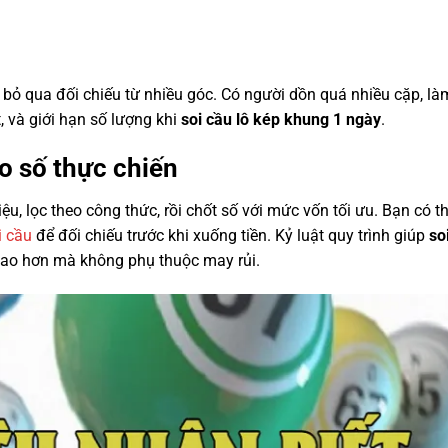
 bỏ qua đối chiếu từ nhiều góc. Có người dồn quá nhiều cặp, là
, và giới hạn số lượng khi
soi cầu lô kép khung 1 ngày
.
o số thực chiến
ệu, lọc theo công thức, rồi chốt số với mức vốn tối ưu. Bạn có t
i cầu
để đối chiếu trước khi xuống tiền. Kỷ luật quy trình giúp
so
cao hơn mà không phụ thuộc may rủi.