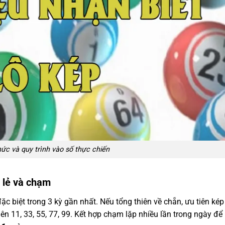
ức và quy trình vào số thực chiến
 lẻ và chạm
 đặc biệt trong 3 kỳ gần nhất. Nếu tổng thiên về chẵn, ưu tiên kép
tiên 11, 33, 55, 77, 99. Kết hợp chạm lặp nhiều lần trong ngày để