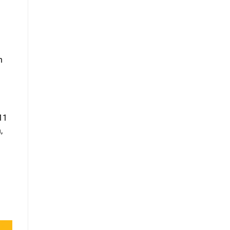
n
11
,