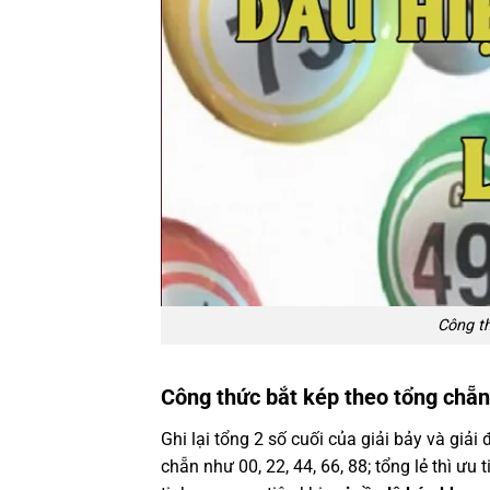
Công th
Công thức bắt kép theo tổng chẵn
Ghi lại tổng 2 số cuối của giải bảy và giải
chẵn như 00, 22, 44, 66, 88; tổng lẻ thì ưu 