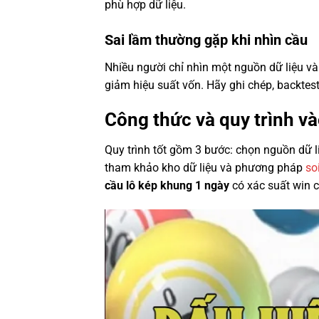
phù hợp dữ liệu.
Sai lầm thường gặp khi nhìn cầu
Nhiều người chỉ nhìn một nguồn dữ liệu và
giảm hiệu suất vốn. Hãy ghi chép, backtest
Công thức và quy trình và
Quy trình tốt gồm 3 bước: chọn nguồn dữ li
tham khảo kho dữ liệu và phương pháp
so
cầu lô kép khung 1 ngày
có xác suất win 