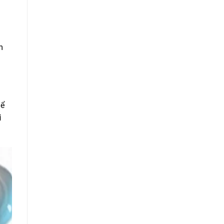
m
hể
i