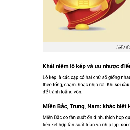
Hiểu đú
Khái niệm lô kép và ưu nhược đi
Lô kép là các cặp có hai chữ số giống nhau
theo tổng, chạm, hoặc nhịp rơi. Khi
soi cầu
để tránh loãng vốn.
Miền Bắc, Trung, Nam: khác biệt 
Miền Bắc có tần suất ổn định, thích hợp 
tiên kết hợp tần suất tuần và nhịp lặp.
soi 