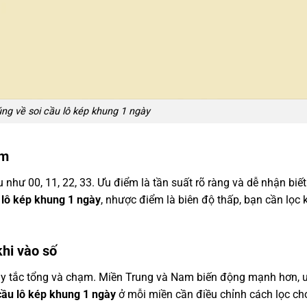
ng về soi cầu lô kép khung 1 ngày
ểm
 như 00, 11, 22, 33. Ưu điểm là tần suất rõ ràng và dễ nhận biết
 lô kép khung 1 ngày
, nhược điểm là biên độ thấp, bạn cần lọc 
khi vào số
quy tắc tổng và chạm. Miền Trung và Nam biến động mạnh hơn, 
cầu lô kép khung 1 ngày
ở mỗi miền cần điều chỉnh cách lọc ch