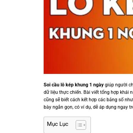
Soi cầu lô kép khung 1 ngày
giúp người chơ
dữ liệu thực chiến. Bài viết tổng hợp khái 
cũng sẽ biết cách kết hợp các bảng số nh
bày ngắn gọn, có ví dụ, dễ áp dụng ngay t
Mục Lục