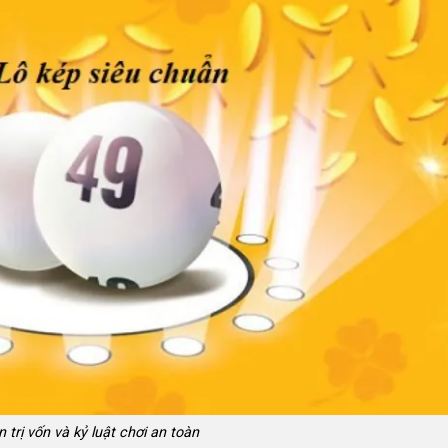
 trị vốn và kỷ luật chơi an toàn