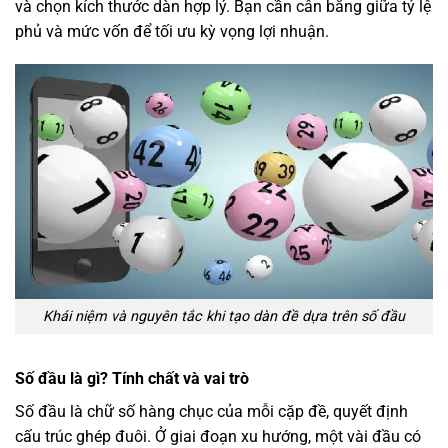
và chọn kích thước dàn hợp lý. Bạn cần cân bằng giữa tỷ lệ
phủ và mức vốn để tối ưu kỳ vọng lợi nhuận.
Khái niệm và nguyên tắc khi tạo dàn đề dựa trên số đầu
Số đầu là gì? Tính chất và vai trò
Số đầu là chữ số hàng chục của mỗi cặp đề, quyết định
cấu trúc ghép đuôi. Ở giai đoạn xu hướng, một vài đầu có