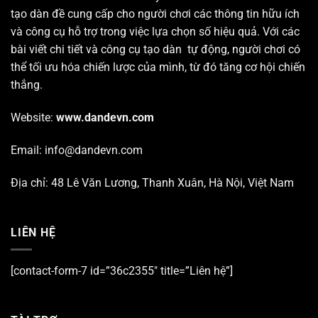
tạo dàn đề cung cấp cho người chơi các thông tin hữu ích
và công cụ hỗ trợ trong việc lựa chọn số hiệu quả. Với các
bài viết chi tiết và công cụ tạo dàn tự động, người chơi có
thể tối ưu hóa chiến lược của mình, từ đó tăng cơ hội chiến
thắng.
Website:
www.dandevn.com
Email:
info@dandevn.com
Địa chỉ: 48 Lê Văn Lương, Thanh Xuân, Hà Nội, Việt Nam
LIÊN HỆ
[contact-form-7 id=”36c2355″ title=”Liên hệ”]