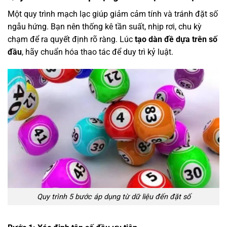
Một quy trình mạch lạc giúp giảm cảm tính và tránh đặt số
ngẫu hứng. Bạn nên thống kê tần suất, nhịp rơi, chu kỳ
chạm để ra quyết định rõ ràng. Lúc
tạo dàn đề dựa trên số
đầu
, hãy chuẩn hóa thao tác để duy trì kỷ luật.
Quy trình 5 bước áp dụng từ dữ liệu đến đặt số