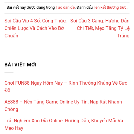
Bài viết này được đăng trong
Tạo dàn đề
. Đánh dấu
liên kết thường trực
.
Soi Cầu Vip 4 Số: Công Thức,
Soi Cầu 3 Càng: Hướng Dẫn
Chiến Lược Và Cách Vào Bờ
Chi Tiết, Mẹo Tăng Tỷ Lệ
Chuẩn
Trúng
BÀI VIẾT MỚI
Chơi FUN88 Ngay Hôm Nay – Rinh Thưởng Khủng Về Cực
Đã
AE888 – Nền Tảng Game Online Uy Tín, Nạp Rút Nhanh
Chóng
Trải Nghiệm Xóc Đĩa Online: Hướng Dẫn, Khuyến Mãi Và
Mẹo Hay