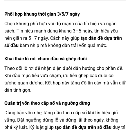
Phối hợp khung thời gian 3/5/7 ngày
Chọn khung phù hợp với độ mạnh của tín hiệu và ngân
sách. Tín hiệu mạnh dùng khung 3–5 ngày, tín hiệu yếu
nên giãn ra 5–7 ngày. Cách này giúp
tạo dàn đề dựa trên
số đầu
bám nhịp mà không dàn trải vốn quá mức.
Khai thác lô rơi, chạm đầu và ghép đuôi
Theo dõi lô rơi để nhận diện đuôi dẫn hướng cho phần đề.
Khi đầu mục tiêu vừa chạm, ưu tiên ghép các đuôi có
tương quan dương. Kết hợp này tăng độ tin cậy mà vẫn giữ
dàn tinh gọn.
Quản trị vốn theo cấp số và ngưỡng dừng
Dùng bậc vốn nhẹ, tăng dần theo cấp số khi tín hiệu giữ
vững. Đặt ngưỡng dừng lỗ và dừng lãi theo ngày, không
phá kỷ luật. Kỷ luật giúp
tạo dàn đề dựa trên số đầu
duy trì